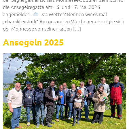
die Ansegelregatta am 16. und 17. Mai 2026
angemeldet.
Das Wetter? Nennen wir es mal
„charakterstark“ Am gesamten Wochenende zeigte sich
der Möhnesee von seiner kalten […]
Ansegeln 2025