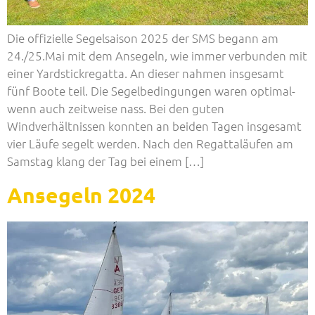
Die offizielle Segelsaison 2025 der SMS begann am
24./25.Mai mit dem Ansegeln, wie immer verbunden mit
einer Yardstickregatta. An dieser nahmen insgesamt
fünf Boote teil. Die Segelbedingungen waren optimal-
wenn auch zeitweise nass. Bei den guten
Windverhältnissen konnten an beiden Tagen insgesamt
vier Läufe segelt werden. Nach den Regattaläufen am
Samstag klang der Tag bei einem […]
Ansegeln 2024